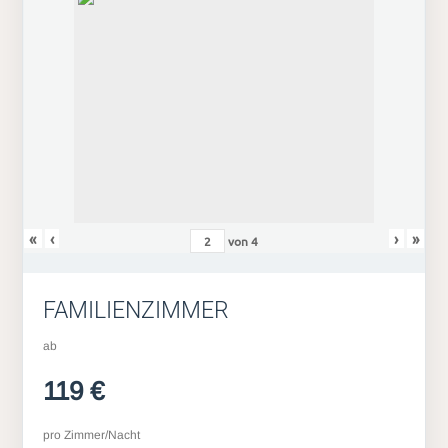
«
‹
›
»
von
4
FAMILIENZIMMER
ab
119 €
pro Zimmer/Nacht