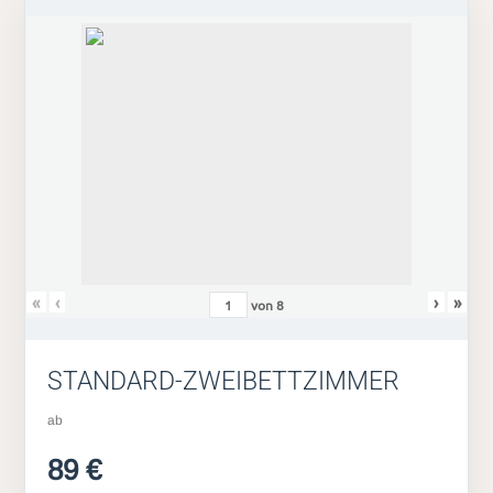
«
‹
›
»
von
8
STANDARD-ZWEIBETTZIMMER
ab
89 €