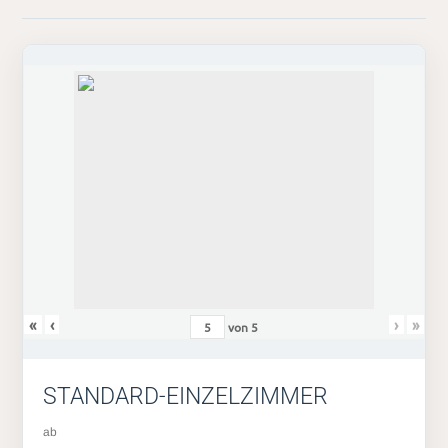
«
‹
›
»
von
5
STANDARD-EINZELZIMMER
ab