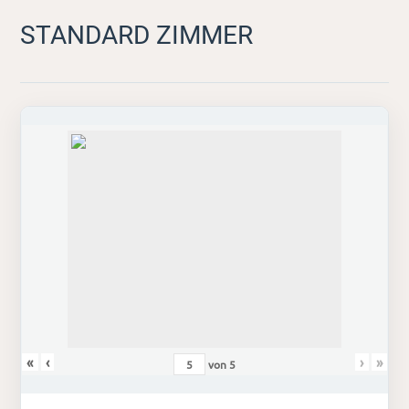
STANDARD ZIMMER
«
‹
›
»
von
5