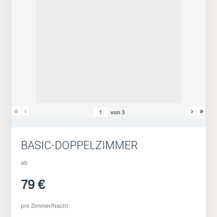
«
‹
›
»
von
3
BASIC-DOPPELZIMMER
ab
79 €
pro Zimmer/Nacht