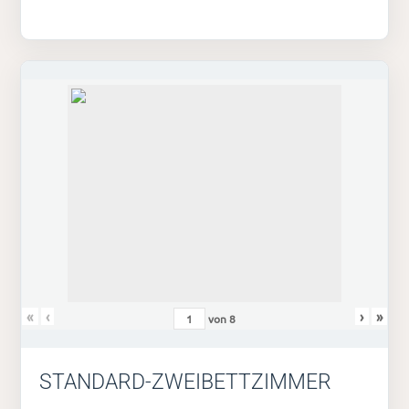
«
‹
›
»
von
8
STANDARD-ZWEIBETTZIMMER