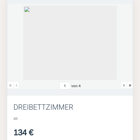
«
‹
›
»
von
4
DREIBETTZIMMER
ab
134 €