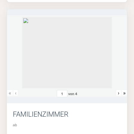
«
‹
›
»
von
4
FAMILIENZIMMER
ab