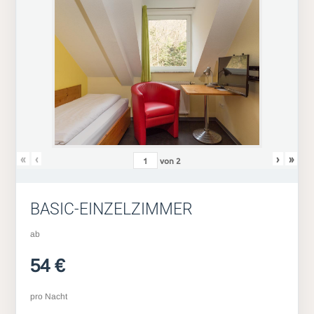
«
‹
›
»
von
2
BASIC-EINZELZIMMER
ab
54 €
pro Nacht