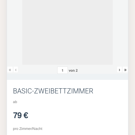
«
‹
›
»
von
2
BASIC-ZWEIBETTZIMMER
ab
79 €
pro Zimmer/Nacht