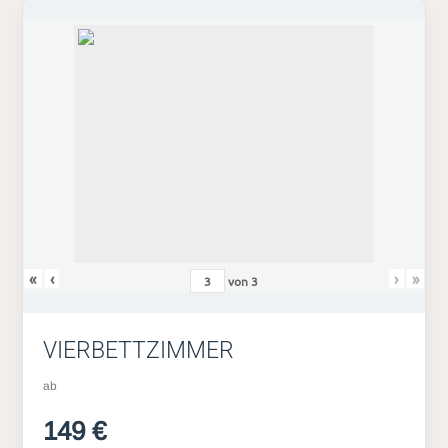
«
‹
›
»
von
3
VIERBETTZIMMER
ab
149 €