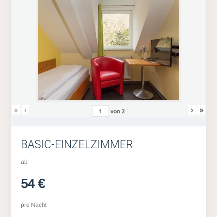
«
‹
›
»
von
2
BASIC-EINZELZIMMER
ab
54 €
pro Nacht