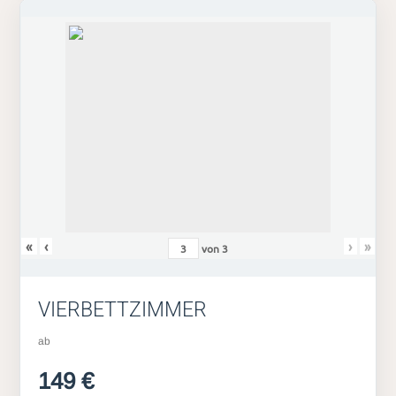
«
‹
›
»
von
3
VIERBETTZIMMER
ab
149 €