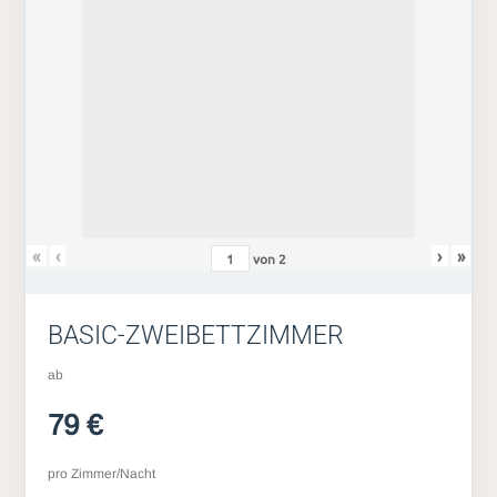
«
‹
›
»
von
2
BASIC-ZWEIBETTZIMMER
ab
79 €
pro Zimmer/Nacht