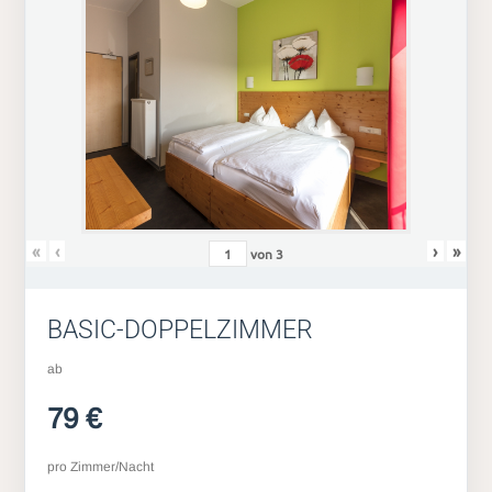
«
‹
›
»
von
3
BASIC-DOPPELZIMMER
ab
79 €
pro Zimmer/Nacht