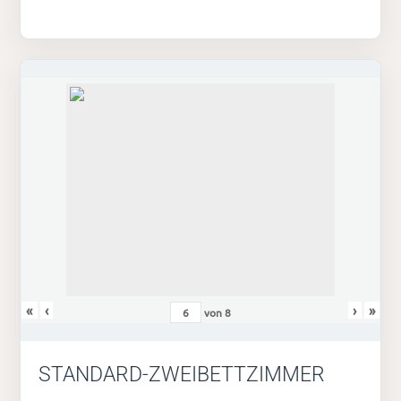
«
‹
›
»
von
8
STANDARD-ZWEIBETTZIMMER