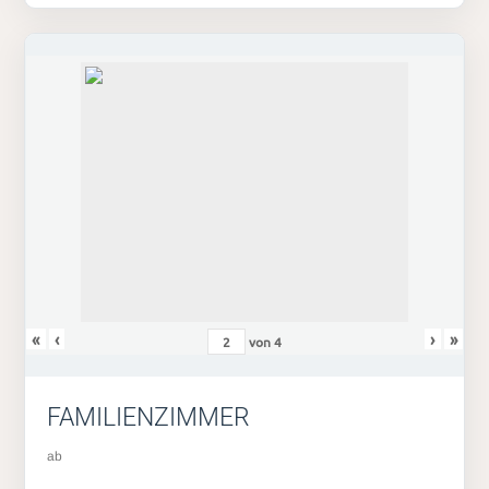
«
‹
›
»
von
4
FAMILIENZIMMER
ab