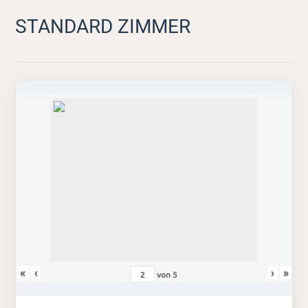
STANDARD ZIMMER
«
‹
›
»
von
5