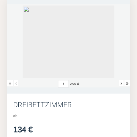
«
‹
›
»
von
4
DREIBETTZIMMER
ab
134 €