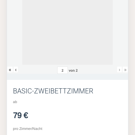
«
‹
›
»
von
2
BASIC-ZWEIBETTZIMMER
ab
79 €
pro Zimmer/Nacht