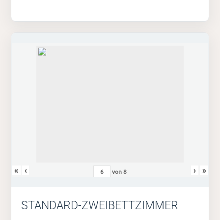
«
‹
›
»
von
8
STANDARD-ZWEIBETTZIMMER