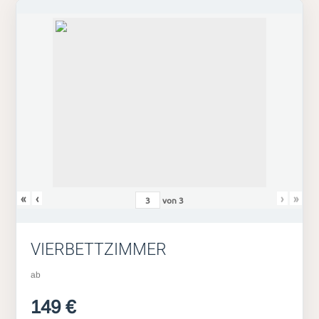
«
‹
›
»
von
3
VIERBETTZIMMER
ab
149 €