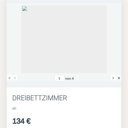
«
‹
›
»
von
4
DREIBETTZIMMER
ab
134 €