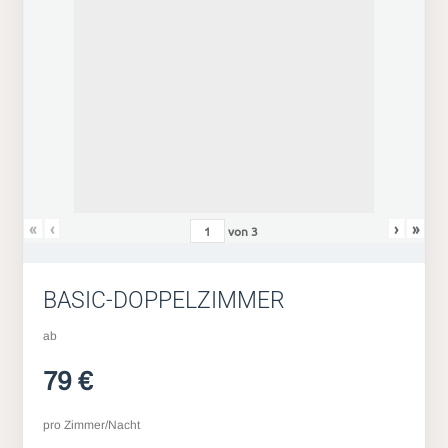
«
‹
›
»
von
3
BASIC-DOPPELZIMMER
ab
79 €
pro Zimmer/Nacht