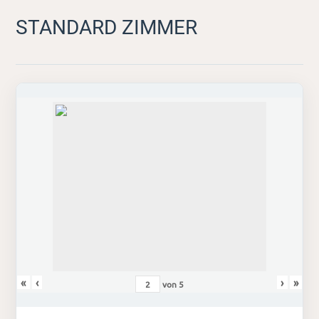
STANDARD ZIMMER
«
‹
›
»
von
5