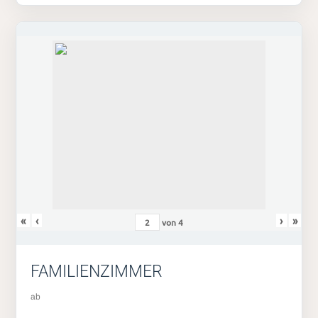
«
‹
›
»
von
4
FAMILIENZIMMER
ab