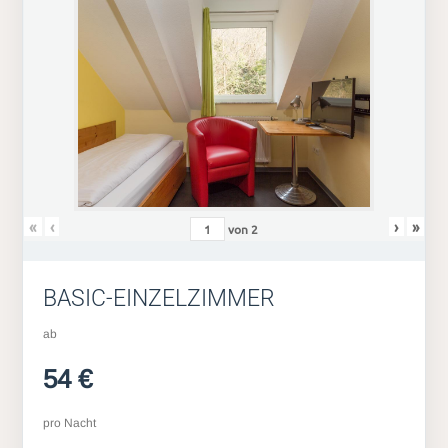
«
‹
›
»
von
2
BASIC-EINZELZIMMER
ab
54 €
pro Nacht