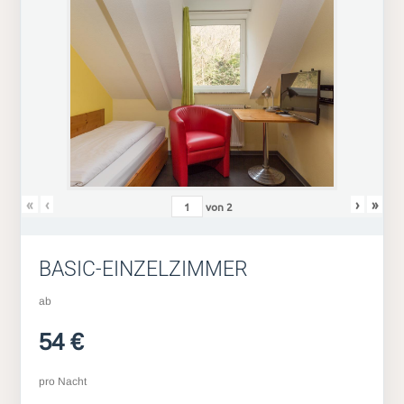
«
‹
›
»
von
2
BASIC-EINZELZIMMER
ab
54 €
pro Nacht