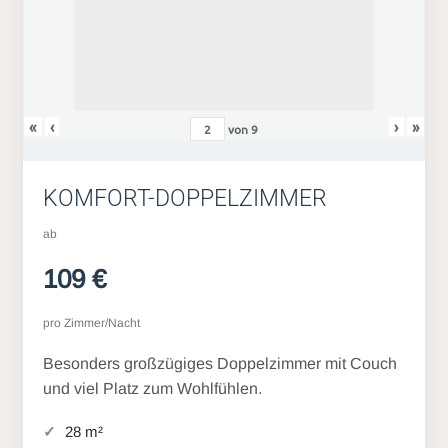
«
‹
›
»
von
9
KOMFORT-DOPPELZIMMER
ab
109 €
pro Zimmer/Nacht
Besonders großzügiges Doppelzimmer mit Couch
und viel Platz zum Wohlfühlen.
28 m²