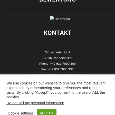
KONTAKT
Ochsenfurter Str. 7
97236 Randersacker
Phone: +49 931 7000 300
Fax: +49 931 7000 333
Email:
info@demling-randersacker.de
Website:
www.demling-randersacker.de
We use cookies on our website to give you the most relevant
experience by remembering your preferences and repeat
visits. By clicking “Accept”, you consent to the use of ALL the
cookies.
Do not sell my personal information
.
Copyright © 2026 Hotel-Café Demling - All Rights Reserved.
Cookie settings
ACCEPT