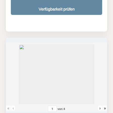
Verfügbarkeit prüfen
«
‹
›
»
von
4