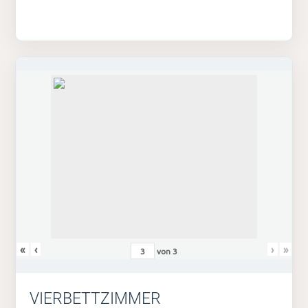
«
‹
›
»
von
3
VIERBETTZIMMER