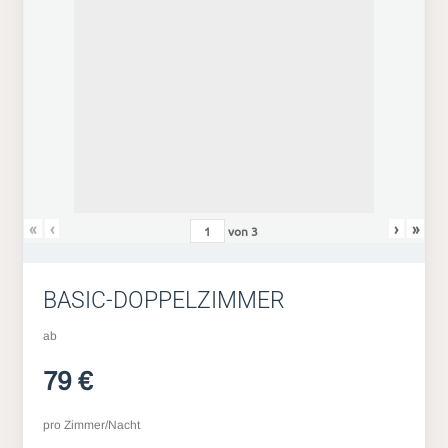
«
‹
›
»
von
3
BASIC-DOPPELZIMMER
ab
79 €
pro Zimmer/Nacht