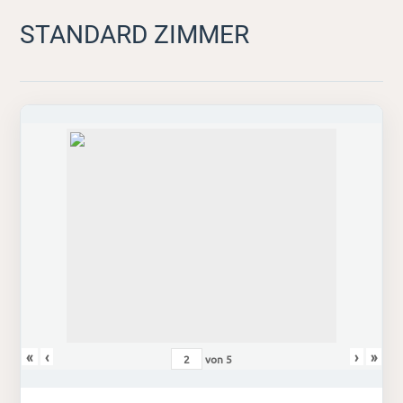
STANDARD ZIMMER
«
‹
›
»
von
5