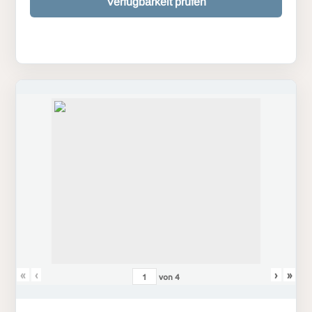
Verfügbarkeit prüfen
«
‹
›
»
von
4