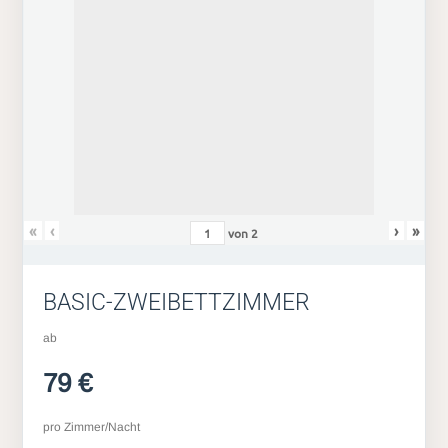
«
‹
›
»
von
2
BASIC-ZWEIBETTZIMMER
ab
79 €
pro Zimmer/Nacht