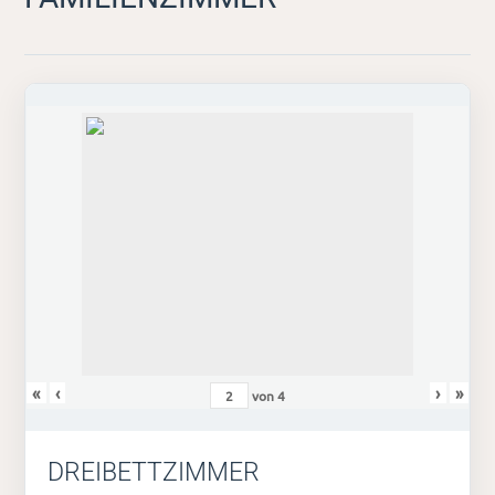
«
‹
›
»
von
4
DREIBETTZIMMER