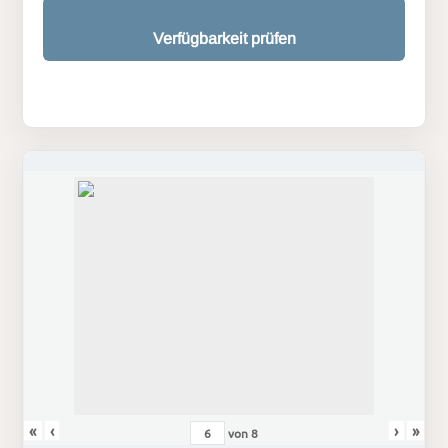
Verfügbarkeit prüfen
«
‹
›
»
von
8