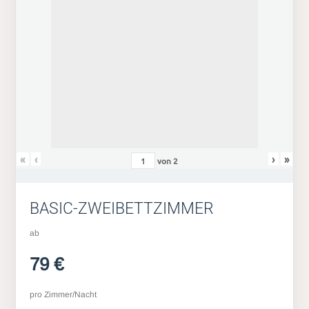
«
‹
›
»
von
2
BASIC-ZWEIBETTZIMMER
ab
79 €
pro Zimmer/Nacht