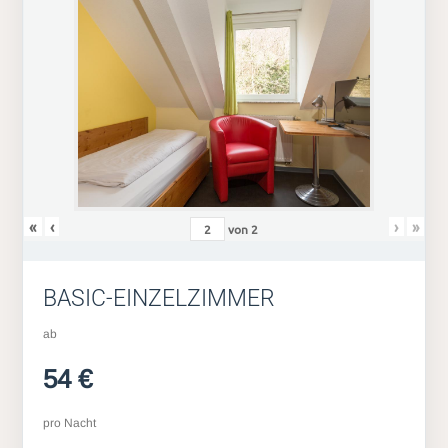
«
‹
›
»
von
2
BASIC-EINZELZIMMER
ab
54 €
pro Nacht