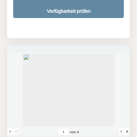
Verfügbarkeit prüfen
«
‹
›
»
von
4