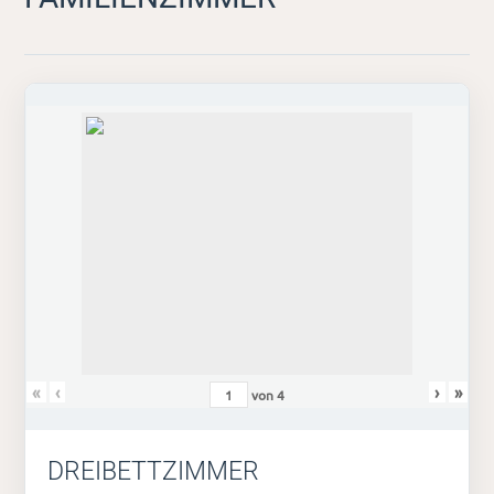
«
‹
›
»
von
4
DREIBETTZIMMER