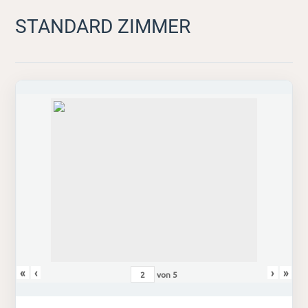
STANDARD ZIMMER
«
‹
›
»
von
5