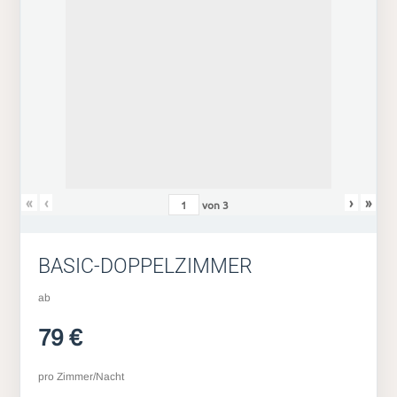
«
‹
›
»
von
3
BASIC-DOPPELZIMMER
ab
79 €
pro Zimmer/Nacht