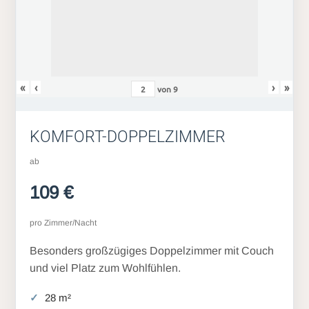
«
‹
›
»
von
9
KOMFORT-DOPPELZIMMER
ab
109 €
pro Zimmer/Nacht
Besonders großzügiges Doppelzimmer mit Couch
und viel Platz zum Wohlfühlen.
28 m²