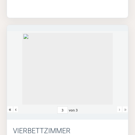
«
‹
›
»
von
3
VIERBETTZIMMER