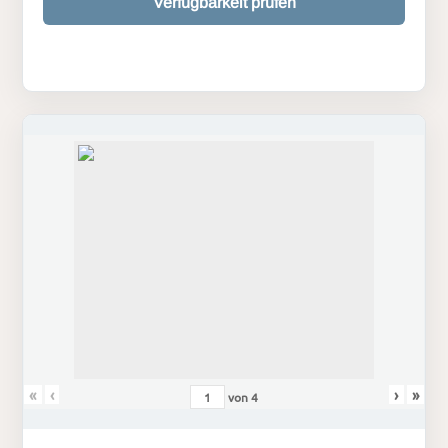
Verfügbarkeit prüfen
«
‹
›
»
von
4