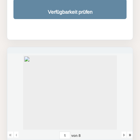
Verfügbarkeit prüfen
«
‹
›
»
von
8