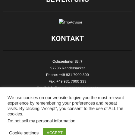
KONTAKT
Ochsenfurter Str. 7
97236 Randersacker
Phone: +49 931 7000 300
Fax: +49 931 7000 333
Email:
info@demling-randersacker.de
Website:
www.demling-randersacker.de
We use cookies on our website to give you the most relevant
experience by remembering your preferences and repeat
visits. By clicking “Accept”, you consent to the use of ALL the
cookies.
Do not sell my personal information
.
Copyright © 2026 Hotel-Café Demling - All Rights Reserved.
Cookie settings
ACCEPT