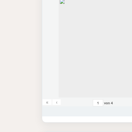
«
‹
von
4