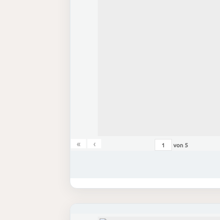
«
‹
von
5