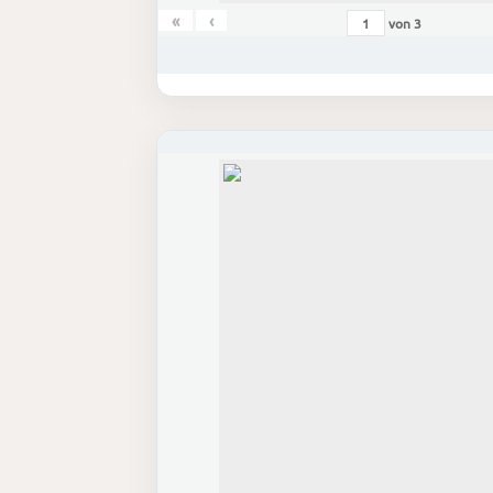
«
‹
von
3