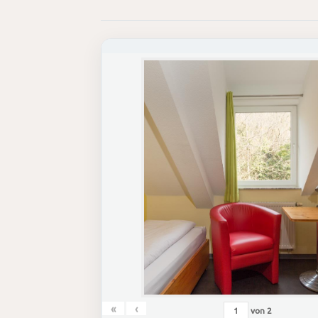
«
‹
von
2