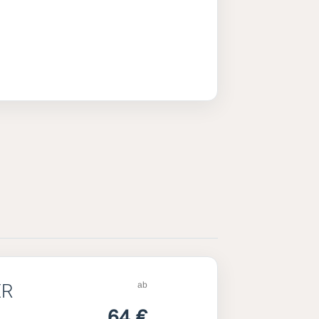
ab
ER
64 €