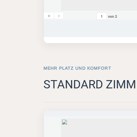
«
‹
von
2
MEHR PLATZ UND KOMFORT
STANDARD ZIMM